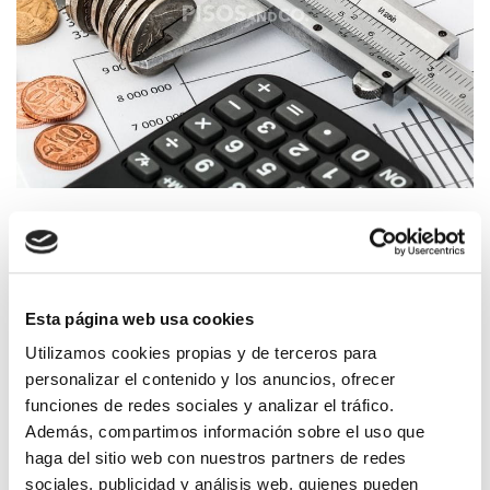
09.03.22
Finanzas
Impuestos al comprar una vivienda de segunda
mano en Galicia a partir de Enero de 2.022
Esta página web usa cookies
Utilizamos cookies propias y de terceros para
personalizar el contenido y los anuncios, ofrecer
CATEGORÍAS
funciones de redes sociales y analizar el tráfico.
Pisos And Co.
Además, compartimos información sobre el uso que
haga del sitio web con nuestros partners de redes
Inmobiliaria
sociales, publicidad y análisis web, quienes pueden