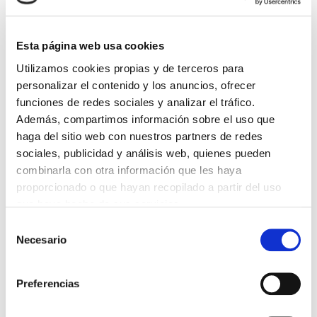
Esta página web usa cookies
Utilizamos cookies propias y de terceros para
personalizar el contenido y los anuncios, ofrecer
funciones de redes sociales y analizar el tráfico.
Además, compartimos información sobre el uso que
haga del sitio web con nuestros partners de redes
02.10.20
Pisos And Co.
sociales, publicidad y análisis web, quienes pueden
Blog Pisos And Co. El mejor blog inmobiliario de
combinarla con otra información que les haya
Coruña.
proporcionado o que hayan recopilado a partir del uso
que haya hecho de sus servicios.
Selección
Necesario
CATEGORÍAS
de
consentimiento
Pisos And Co.
Preferencias
Inmobiliaria