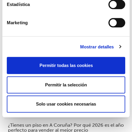
Estadística
Finanzas
Hogar
Marketing
Compraventa
Mostrar detalles
Alquiler
Actualidad
Permitir todas las cookies
Permitir la selección
LO MÁS LEÍDO
Deducción de hasta 9.000 euros en la Renta por
Solo usar cookies necesarias
mejorar la eficiencia energética.
02/04/2026
¿Tienes un piso en A Coruña? Por qué 2026 es el año
perfecto para vender al mejor precio