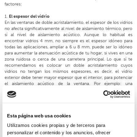
factores:
1.
El espesor del vidrio
En las ventanas de doble acristalamiento, el espesor de los vidrios
no afecta significativamente al nivel de aislamiento térmico, pero
sí al nivel de aislamiento acústico. Aunque lo habitual es
encontrar vidrios 4 mm, no siempre es el espesor idóneo para
todas las aplicaciones, ampliar a 6 u 8 mm, puede ser lo idóneo
para aumentar la atenuación acústica de tu hogar, si vives en una
zona ruidosa o cerca de una carretera principal. Lo que sí te
recomendamos es colocar un doble acristalamiento cuyos
vidrios no tengan los mismos espesores, es decir, el vidrio
exterior debe tener mayor espesor que el interior, para potenciar
el aislamiento acústico de la ventana. Por ejemplo: una
composición 4/16/6, tendrá mejor atenuación acústica que un
4/16/4.
2.
El espesor de la cámara de aire
Debes saber que a mayor espesor de los cristales y mayor
Esta página web usa cookies
espacio entre ambos, mayor nivel de aislamiento térmico. La
Utilizamos cookies propias y de terceros para
cámara entre dos hojas de cristal suele oscilar entre los 6 y los
personalizar el contenido y los anuncios, ofrecer
18mm, pero te recomendamos elegir una composición con un