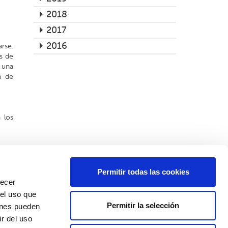
2018
2017
2016
rse.
es de
 una
n de
 los
ilio
ial a
ones
Permitir todas las cookies
recer
Pon tus datos y te llamamos:
 el uso que
Permitir la selección
ienes pueden
nombre*
teléfono*
r del uso