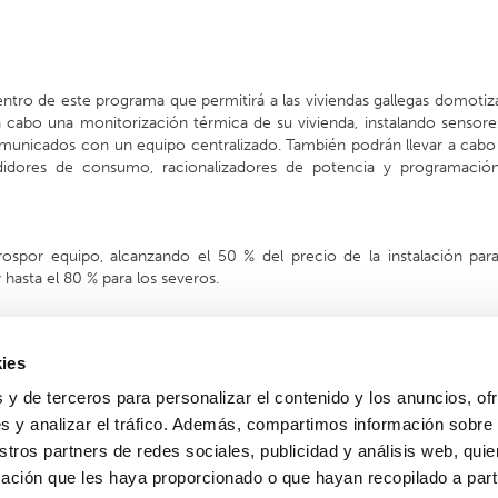
ntro de este programa que permitirá a las viviendas gallegas domotiza
r a cabo una monitorización térmica de su vivienda, instalando sensor
unicados con un equipo centralizado. También podrán llevar a cabo
didores de consumo, racionalizadores de potencia y programació
spor equipo, alcanzando el 50 % del precio de la instalación para
 hasta el 80 % para los severos.
ar en el que se adquiere el aparato siempre que estas tengan su domic
er establecimientos comerciales que se dediquen de forma total o parc
ies
ción de baja tensión, instalaciones térmicas o proveedoras de soluci
 y de terceros para personalizar el contenido y los anuncios, of
s y analizar el tráfico. Además, compartimos información sobre
stros partners de redes sociales, publicidad y análisis web, qu
ación que les haya proporcionado o que hayan recopilado a parti