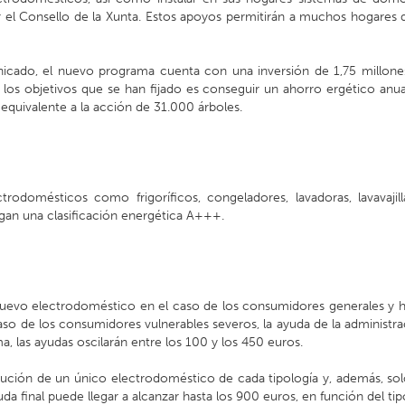
 el Consello de la Xunta. Estos apoyos permitirán a muchos hogares d
nicado, el nuevo programa cuenta con una inversión de 1,75 millone
 los objetivos que se han fijado es conseguir un ahorro ergético anua
quivalente a la acción de 31.000 árboles.
rodomésticos como frigoríficos, congeladores, lavadoras, lavavajill
gan una clasificación energética A+++.
 nuevo electrodoméstico en el caso de los consumidores generales y h
aso de los consumidores vulnerables severos, la ayuda de la administr
a, las ayudas oscilarán entre los 100 y los 450 euros.
itución de un único electrodoméstico de cada tipología y, además, sol
da final puede llegar a alcanzar hasta los 900 euros, en función del ti