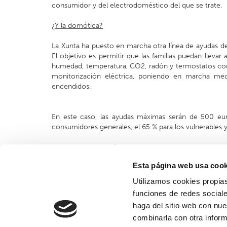
consumidor y del electrodoméstico del que se trate.
¿Y la domótica?
La Xunta ha puesto en marcha otra línea de ayudas de
El objetivo es permitir que las familias puedan lleva
humedad, temperatura, CO2, radón y termostatos com
monitorización eléctrica, poniendo en marcha me
encendidos.
En este caso, las ayudas máximas serán de 500 euro
consumidores generales, el 65 % para los vulnerables y
Las ayudas se podrán tramitar directamente en el lug
social o algún centro de trabajo en Galicia. Podrán s
Esta página web usa cook
la venta de electrodomésticos o empresas de instala
tecnológicas.
Utilizamos cookies propias
funciones de redes sociale
haga del sitio web con nue
combinarla con otra inform
VOLVER AL LISTADO