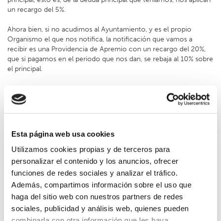
un recargo del 5%.
Ahora bien, si no acudimos al Ayuntamiento, y es el propio
Organismo el que nos notifica, la notificación que vamos a
recibir es una Providencia de Apremio con un recargo del 20%,
que si pagamos en el periodo que nos dan, se rebaja al 10% sobre
el principal.
Si finalmente no pagamos ese importe en el periodo que nos
marca el Ayuntamiento, entonces el recargo queda establecido
en el 20% sobre el principal, más intereses de demora.
Transcurrido el plazo voluntario y el de apremio la deuda
Esta página web usa cookies
continúa sin abonarse, se procederá a actuar contra los bienes
del deudor desde dinero en cuentas en entidades de crédito a
Utilizamos cookies propias y de terceros para
sus bienes inmuebles, de acuerdo al artículo 169 de la Ley
personalizar el contenido y los anuncios, ofrecer
General Tributaria.
funciones de redes sociales y analizar el tráfico.
Además, compartimos información sobre el uso que
En última instancia, y en caso de que la deuda no pueda
haga del sitio web con nuestros partners de redes
satisfacerse, se procederá al embargo de la vivienda por el
importe que corresponda, incluidos gastos de costas, intereses,
sociales, publicidad y análisis web, quienes pueden
etc.
combinarla con otra información que les haya