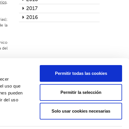
ios,
2017
2016
ias);
e la
nico
a del
Permitir todas las cookies
recer
Pon tus datos y te llamamos:
 el uso que
Permitir la selección
ienes pueden
nombre*
teléfono*
r del uso
mensaje*
Solo usar cookies necesarias
He leido y acepto la
Política de privacidad
*