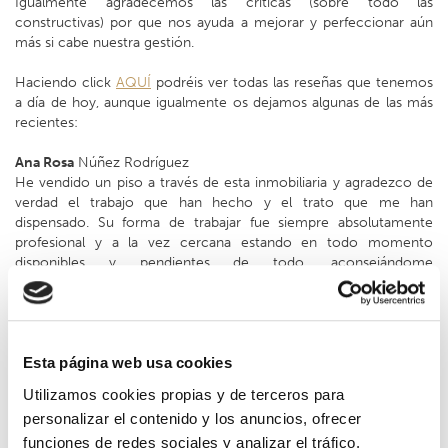
Igualmente agradecemos las criticas (sobre todo las
constructivas) por que nos ayuda a mejorar y perfeccionar aún
más si cabe nuestra gestión.
Haciendo click
AQUÍ
podréis ver todas las reseñas que tenemos
a día de hoy, aunque igualmente os dejamos algunas de las más
recientes:
Ana Rosa
Núñez Rodríguez
He vendido un piso a través de esta inmobiliaria y agradezco de
verdad el trabajo que han hecho y el trato que me han
dispensado. Su forma de trabajar fue siempre absolutamente
profesional y a la vez cercana estando en todo momento
disponibles y pendientes de todo, aconsejándome
acertadamente a cada paso y encargándose de todas las
gestiones desde el principio hasta el final. Sin duda los
recomendaría a cualquiera que necesite llevar a cabo cualquier
gestión inmobiliaria.
Esta página web usa cookies
Berto
Suárez
Utilizamos cookies propias y de terceros para
Concertamos la venta de nuestro piso con Pisos and Co. En todo
personalizar el contenido y los anuncios, ofrecer
momento fuimos informados de la evolución de la venta,
resueltas nuestras dudas y atendidos siempre con amabilidad y
funciones de redes sociales y analizar el tráfico.