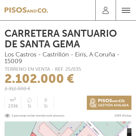
CARRETERA SANTUARIO
DE SANTA GEMA
Los Castros - Castrillón - Eirís, A Coruña -
15009
TERRENO EN VENTA - REF. 25/035
2.102.000 €
2.312.000 €
2
m
2336
Si
Si
1 personas están viendo este anuncio
1395 Visitas