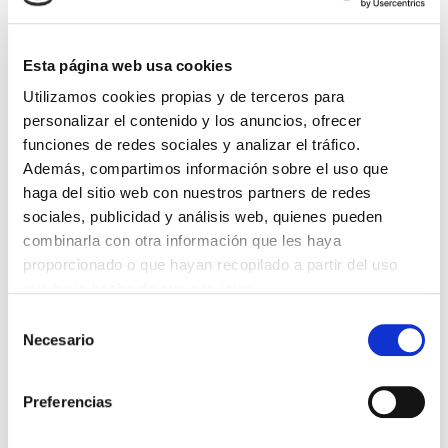
Tipo de inmueble:
Terreno
Esta página web usa cookies
Terreno:
Urbano
Utilizamos cookies propias y de terceros para
Tipo uso:
Residencial
personalizar el contenido y los anuncios, ofrecer
Orientación:
Sureste
funciones de redes sociales y analizar el tráfico.
Cuota IBI:
-
Además, compartimos información sobre el uso que
Cuota comunidad:
-
haga del sitio web con nuestros partners de redes
Nucleo urbano:
Si
sociales, publicidad y análisis web, quienes pueden
2
Metros cuadrados:
2336 m
combinarla con otra información que les haya
Plantas edificables:
4
proporcionado o que hayan recopilado a partir del uso
Largo:
-
que haya hecho de sus servicios.
Ancho:
-
Selección
Superficie edificable:
-
Necesario
de
Electricidad:
Si
consentimiento
Gas natural:
Si
Preferencias
Alcantarillado:
Si
Alumbrado:
Si