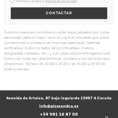
He leido y acepto la
Política de privacidad
*
Nuestros asesores inmobiliarios están especializados por zonas
para poder darle el mejor servicio y que el inmueble que usted
compre esté a un precio de mercado adecuado. Además
verificamos todos los datos de los inmuebles (metros,
antigüedad, calidades, etc.) y con cada visita le entregamos una
ficha (con todas las características, un plano y los servicios que
ofrecemos). Horario de 10.00 a 14.00 y de 16.00 a 20.00 de
lunes a viernes.
Avenida de Arteixo, 87 bajo izquierda 15007 A Coruña
info@pisosandco.es
+34 981 16 87 00