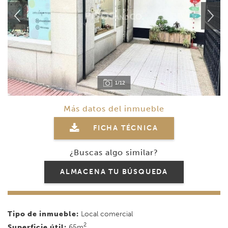
1/12
Más datos del inmueble
FICHA TÉCNICA
¿Buscas algo similar?
ALMACENA TU BÚSQUEDA
Tipo de inmueble:
Local comercial
2
Superficie útil:
65m