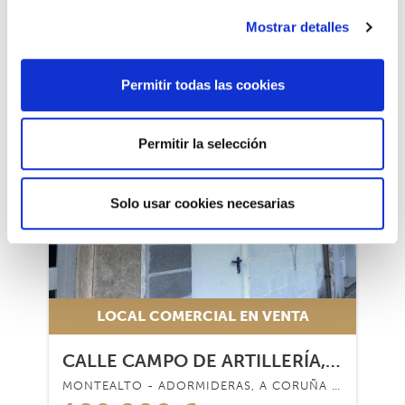
97.000 €
Mostrar detalles
1
1
No
No
Permitir todas las cookies
Permitir la selección
1/7
1/7
Solo usar cookies necesarias
LOCAL COMERCIAL EN VENTA
CALLE CAMPO DE ARTILLERÍA, BAJO
MONTEALTO - ADORMIDERAS, A CORUÑA - 15002