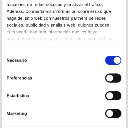
funciones de redes sociales y analizar el tráfico.
Además, compartimos información sobre el uso que
haga del sitio web con nuestros partners de redes
INMUEBLES
SIMILARES
sociales, publicidad y análisis web, quienes pueden
combinarla con otra información que les haya
proporcionado o que hayan recopilado a partir del uso
que haya hecho de sus servicios.
1/10
1/10
Selección
Necesario
de
consentimiento
Preferencias
Estadística
LOCAL COMERCIAL EN VENTA
Marketing
CALLE MONTE ALTO, BAJO
MONTEALTO - ADORMIDERAS, A CORUÑA - 15002