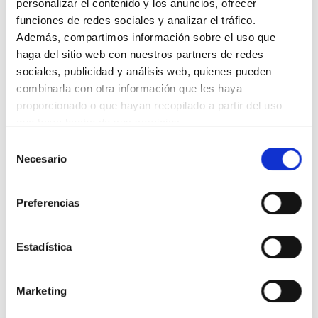
personalizar el contenido y los anuncios, ofrecer
funciones de redes sociales y analizar el tráfico.
Además, compartimos información sobre el uso que
haga del sitio web con nuestros partners de redes
sociales, publicidad y análisis web, quienes pueden
INMUEBLES
SIMILARES
combinarla con otra información que les haya
proporcionado o que hayan recopilado a partir del uso
que haya hecho de sus servicios.
1/25
1/25
Selección
Necesario
de
consentimiento
Preferencias
Estadística
PISO EN VENTA
Marketing
CALLE CUBELOS, BAJO