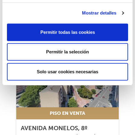
OLEIROS (A CORUÑA) - 15172
340.000 €
Mostrar detalles
2
2
Sí
Sí
Permitir todas las cookies
Permitir la selección
1/41
1/41
Solo usar cookies necesarias
PISO EN VENTA
AVENIDA MONELOS, 8º