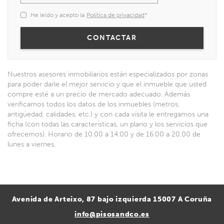
He leido y acepto la
Política de privacidad
*
Nuestros asesores inmobiliarios están especializados por zonas
para poder darle el mejor servicio y que el inmueble que usted
compre esté a un precio de mercado adecuado. Además
verificamos todos los datos de los inmuebles (metros,
antigüedad, calidades, etc.) y con cada visita le entregamos una
ficha (con todas las características, un plano y los servicios que
ofrecemos). Horario de 10.00 a 14.00 y de 16.00 a 20.00 de
lunes a viernes.
Avenida de Arteixo, 87 bajo izquierda 15007 A Coruña
info@pisosandco.es