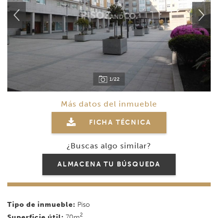
1/22
Más datos del inmueble
FICHA TÉCNICA
¿Buscas algo similar?
ALMACENA TU BÚSQUEDA
Tipo de inmueble:
Piso
2
Superficie útil:
70m