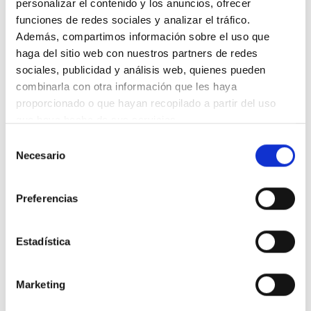
personalizar el contenido y los anuncios, ofrecer
funciones de redes sociales y analizar el tráfico.
Además, compartimos información sobre el uso que
haga del sitio web con nuestros partners de redes
sociales, publicidad y análisis web, quienes pueden
INMUEBLES
SIMILARES
combinarla con otra información que les haya
proporcionado o que hayan recopilado a partir del uso
que haya hecho de sus servicios.
1/41
1/41
Selección
Necesario
de
consentimiento
Preferencias
Estadística
PISO EN VENTA
Marketing
AVENIDA MONELOS, 8º