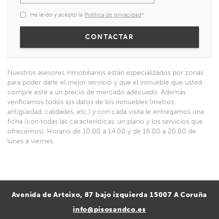
He leido y acepto la
Política de privacidad
*
Nuestros asesores inmobiliarios están especializados por zonas
para poder darle el mejor servicio y que el inmueble que usted
compre esté a un precio de mercado adecuado. Además
verificamos todos los datos de los inmuebles (metros,
antigüedad, calidades, etc.) y con cada visita le entregamos una
ficha (con todas las características, un plano y los servicios que
ofrecemos). Horario de 10.00 a 14.00 y de 16.00 a 20.00 de
lunes a viernes.
Avenida de Arteixo, 87 bajo izquierda 15007 A Coruña
info@pisosandco.es