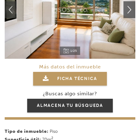
1/25
Más datos del inmueble
FICHA TÉCNICA
¿Buscas algo similar?
ALMACENA TU BÚSQUEDA
Tipo de inmueble:
Piso
2
Superficie útil:
70m