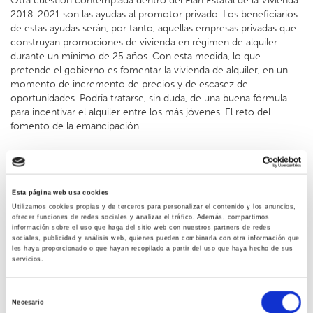
Otra cuestión contemplada dentro del Plan Estatal de la Vivienda
2018-2021 son las ayudas al promotor privado. Los beneficiarios
de estas ayudas serán, por tanto, aquellas empresas privadas que
construyan promociones de vivienda en régimen de alquiler
durante un mínimo de 25 años. Con esta medida, lo que
pretende el gobierno es fomentar la vivienda de alquiler, en un
momento de incremento de precios y de escasez de
oportunidades. Podría tratarse, sin duda, de una buena fórmula
para incentivar el alquiler entre los más jóvenes. El reto del
fomento de la emancipación.
Ayudas a la promoción de viviendas
Como te indicábamos, los beneficiarios de estas ayudas
contempladas en el Plan Estatal de Vivienda 2018-2021 serán los
Esta página web usa cookies
promotores privados que construyan promociones de vivienda
Utilizamos cookies propias y de terceros para personalizar el contenido y los anuncios,
en alquiler. El importe de las ayudas será de hasta 350 euros por
ofrecer funciones de redes sociales y analizar el tráfico. Además, compartimos
metro cuadrado útil por cada una de las viviendas.
información sobre el uso que haga del sitio web con nuestros partners de redes
sociales, publicidad y análisis web, quienes pueden combinarla con otra información que
les haya proporcionado o que hayan recopilado a partir del uso que haya hecho de sus
Habrá un límite, eso sí, que se establece en el 50% de la inversión.
servicios.
Y que se sitúa en los 36.750 euros por vivienda. Hay que indicar,
por otra parte, que solo podrán acceder a estas viviendas las
familias con hasta 3 veces el IPREM, siempre en régimen de
Selección
Necesario
alquiler.
de